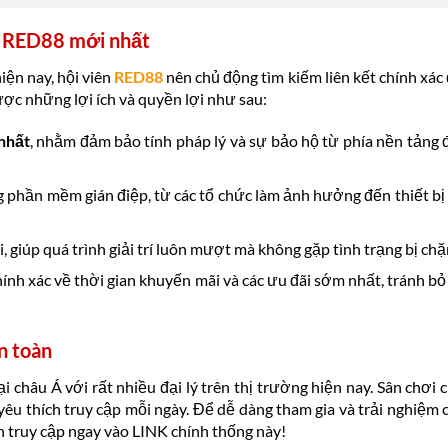
ào RED88 mới nhất
iện nay, hội viên
RED88
nên chủ động tìm kiếm liên kết chính xác
ược những lợi ích và quyền lợi như sau:
nhất
, nhằm đảm bảo tính pháp lý và sự bảo hộ từ phía nền tảng 
 phần mềm gián điệp, từ các tổ chức làm ảnh hưởng đến thiết bị
, giúp quá trình giải trí luôn mượt mà không gặp tình trạng bị chặ
h xác về thời gian khuyến mãi và các ưu đãi sớm nhất, tránh bỏ
n toàn
i châu Á với rất nhiều đại lý trên thị trường hiện nay. Sân chơi 
yêu thích truy cập mỗi ngày. Để dễ dàng tham gia và trải nghiệm 
n truy cập ngay vào LINK chính thống này!