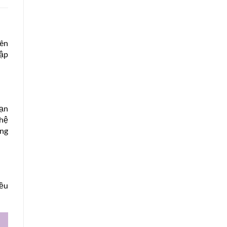
nên
cập
bạn
 hệ
ờng
iều