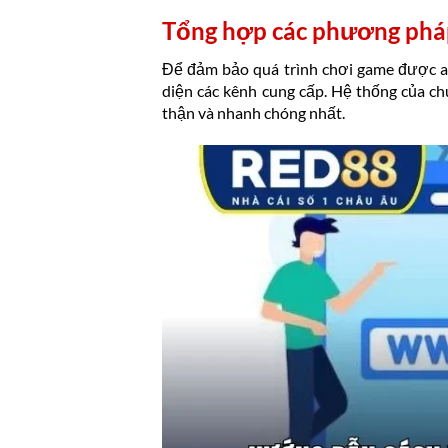
Tổng hợp các phương pháp
Để đảm bảo quá trình chơi game được an
diện các kênh cung cấp. Hệ thống của chú
thận và nhanh chóng nhất.