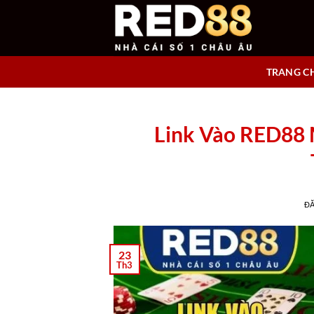
Bỏ
qua
nội
dung
TRANG C
Link Vào RED88 
Đ
23
Th3