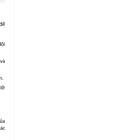
 để
đối
 và
n.
 lỡ
của
các