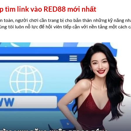
 tìm link vào RED88 mới nhất
 toàn, người chơi cần trang bị cho bản thân những kỹ năng n
ng tôi luôn nỗ lực để hội viên tiếp cận với nền tảng một cách 